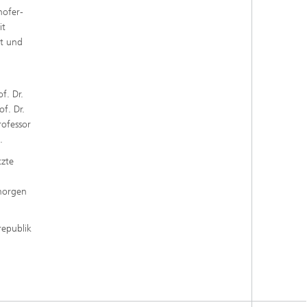
hofer-
it
rt und
f. Dr.
f. Dr.
rofessor
.
tzte
 morgen
republik