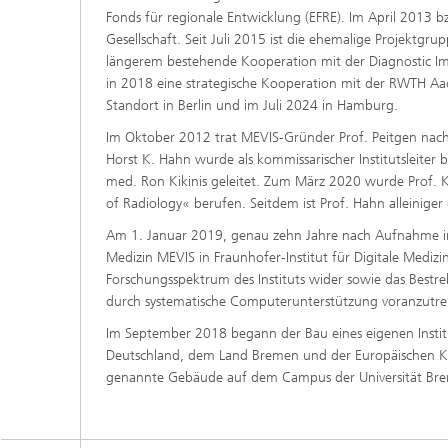
Fonds für regionale Entwicklung (EFRE). Im April 2013 
Gesellschaft. Seit Juli 2015 ist die ehemalige Projektgru
längerem bestehende Kooperation mit der Diagnostic Ima
in 2018 eine strategische Kooperation mit der RWTH Aa
Standort in Berlin und im Juli 2024 in Hamburg.
Im Oktober 2012 trat MEVIS-Gründer Prof. Peitgen nach 17
Horst K. Hahn wurde als kommissarischer Institutsleiter
med. Ron Kikinis geleitet. Zum März 2020 wurde Prof. K
of Radiology« berufen. Seitdem ist Prof. Hahn alleiniger 
Am 1. Januar 2019, genau zehn Jahre nach Aufnahme in d
Medizin MEVIS in Fraunhofer-Institut für Digitale Medi
Forschungsspektrum des Instituts wider sowie das Bestre
durch systematische Computerunterstützung voranzutre
Im September 2018 begann der Bau eines eigenen Institu
Deutschland, dem Land Bremen und der Europäischen Kom
genannte Gebäude auf dem Campus der Universität Br