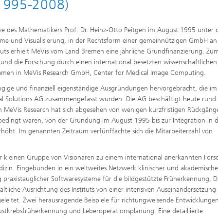
(1995-2008)
tive des Mathematikers Prof. Dr. Heinz-Otto Peitgen im August 1995 unter
me und Visualisierung, in der Rechtsform einer gemeinnützigen GmbH an
tuts erhielt MeVis vom Land Bremen eine jährliche Grundfinanzierung. Zu
nd die Forschung durch einen international besetzten wissenschaftlichen 
n Namen in MeVis Research GmbH, Center for Medical Image Computing.
gige und finanziell eigenständige Ausgründungen hervorgebracht, die im
l Solutions AG zusammengefasst wurden. Die AG beschäftigt heute rund
von MeVis Research hat sich abgesehen von wenigen kurzfristigen Rückgäng
edingt waren, von der Gründung im August 1995 bis zur Integration in d
rhöht. Im genannten Zeitraum verfünffachte sich die Mitarbeiterzahl von
er kleinen Gruppe von Visionären zu einem international anerkannten Fors
zin. Eingebunden in ein weltweites Netzwerk klinischer und akademische
ng praxistauglicher Softwaresysteme für die bildgestützte Früherkennung, 
liche Ausrichtung des Instituts von einer intensiven Auseinandersetzung
geleitet. Zwei herausragende Beispiele für richtungweisende Entwicklunge
rustkrebsfrüherkennung und Leberoperationsplanung. Eine detaillierte