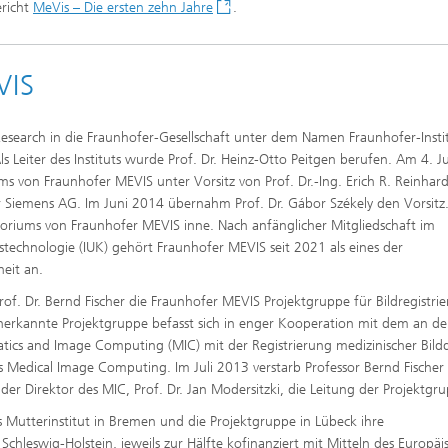
ericht
MeVis – Die ersten zehn Jahre
.
VIS
search in die Fraunhofer-Gesellschaft unter dem Namen Fraunhofer-Instit
s Leiter des Instituts wurde Prof. Dr. Heinz-Otto Peitgen berufen. Am 4. J
s von Fraunhofer MEVIS unter Vorsitz von Prof. Dr.-Ing. Erich R. Reinhard
r Siemens AG. Im Juni 2014 übernahm Prof. Dr. Gábor Székely den Vorsitz.
toriums von Fraunhofer MEVIS inne. Nach anfänglicher Mitgliedschaft im
chnologie (IUK) gehört Fraunhofer MEVIS seit 2021 als eines der
eit an.
f. Dr. Bernd Fischer die Fraunhofer MEVIS Projektgruppe für Bildregistri
anerkannte Projektgruppe befasst sich in enger Kooperation mit dem an de
atics and Image Computing (MIC) mit der Registrierung medizinischer Bild
 Medical Image Computing. Im Juli 2013 verstarb Professor Bernd Fischer
r Direktor des MIC, Prof. Dr. Jan Modersitzki, die Leitung der Projektgr
Mutterinstitut in Bremen und die Projektgruppe in Lübeck ihre
eswig-Holstein, jeweils zur Hälfte kofinanziert mit Mitteln des Europäi