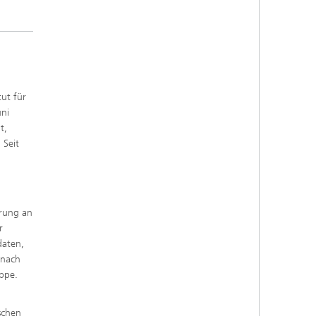
ut für
uni
t,
 Seit
erung an
r
daten,
 nach
uppe.
schen