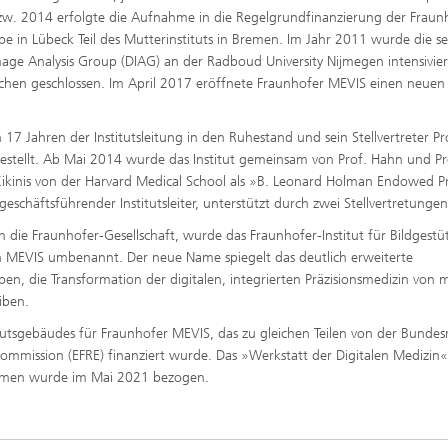
bzw. 2014 erfolgte die Aufnahme in die Regelgrundfinanzierung der Fraun
ppe in Lübeck Teil des Mutterinstituts in Bremen. Im Jahr 2011 wurde die se
ge Analysis Group (DIAG) an der Radboud University Nijmegen intensivie
chen geschlossen. Im April 2017 eröffnete Fraunhofer MEVIS einen neuen
 Jahren der Institutsleitung in den Ruhestand und sein Stellvertreter Pro
 bestellt. Ab Mai 2014 wurde das Institut gemeinsam von Prof. Hahn und Pro
ikinis von der Harvard Medical School als »B. Leonard Holman Endowed P
geschäftsführender Institutsleiter, unterstützt durch zwei Stellvertretungen
ie Fraunhofer-Gesellschaft, wurde das Fraunhofer-Institut für Bildgestü
zin MEVIS umbenannt. Der neue Name spiegelt das deutlich erweiterte
ben, die Transformation der digitalen, integrierten Präzisionsmedizin von
iben.
tsgebäudes für Fraunhofer MEVIS, das zu gleichen Teilen von der Bundes
mission (EFRE) finanziert wurde. Das »Werkstatt der Digitalen Medizin«
emen wurde im Mai 2021 bezogen.