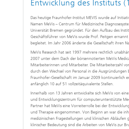
Entwicklung des Instituts 
Das heutige Fraunhofer-Institut MEVIS wurde auf Initia
Namen MeVis – Centrum für Medizinische Diagnosesyste
Universität Bremen gegründet. Für den Aufbau des Insti
Geschäftsführer von MeVis wurde Prof. Peitgen ernannt u
begleitet. Im Jahr 2006 änderte die Gesellschaft ihre
MeVis Research hat seit 1997 mehrere rechtlich unabhän
2007 unter dem Dach der börsennotierten MeVis Medica
Mitarbeiterinnen und Mitarbeiter. Die Mitarbeiterzahl 
durch den Wechsel von Personal in die Ausgründungen b
Fraunhofer-Gesellschaft im Januar 2009 kontinuierlich e
anfänglich 10 auf 51 vollzeitäquivalente Stellen.
Innerhalb von 13 Jahren entwickelte sich MeVis von ein
und Entwicklungszentrum für computerunterstützte Medi
Partner hat MeVis eine Vorreiterrolle bei der Entwicklu
und Therapie eingenommen. Von Beginn an war die inhalt
medizinischen Fragestellungen und klinischen Abläufen 
klinischer Bedeutung sind die Arbeiten von MeVis zur B