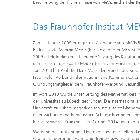
Beschreibung der frühen Phase von MeVis enthält der B
Das Fraunhofer-Institut ME
Zum 1. Januar 2009 erfolgte die Aufnahme von MeVis Re
Bildgestützte Medizin MEVIS (kurz: Fraunhofer MEVIS). Al
2009 erfolgte die konstituierende Sitzung des Kuratorium
damals Leiter der Sparte Medizintechnik im Vorstand de
Juni 2018 hat Prof. Dr. Hans Maier den Vorsitz des Kura
Fraunhofer-Verbund Informations- und Kommunikationste
Gründungsmitglieder dem Fraunhofer-Verbund Gesundh
Im April 2010 wurde unter Leitung des Mathematikers Pro
der Universität zu Lübeck gegründet. Die international 
Universität zu Lübeck angesiedelten Institute of Mathem
einer wichtigen mathematischen Schlüsselkompetenz des
kurzer schwerer Krankheit. Im Oktober 2014 übernahm de
Während der fünfjährigen Übergangsphase erhielten das 
Grundfinanzierungen vom Land Bremen bzw. vom Land Schl