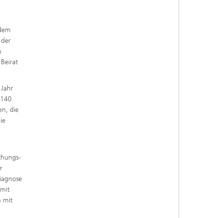
 dem
 der
m
Beirat
 Jahr
 140
en, die
ie
chungs-
r
Diagnose
 mit
n mit