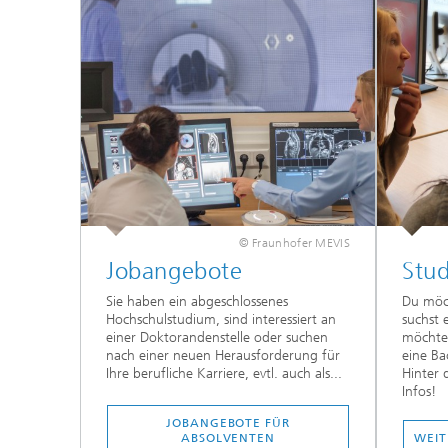
© Fraunhofer MEVIS
Jobangebote
Stu
Sie haben ein abgeschlossenes
Du möc
Hochschulstudium, sind interessiert an
suchst 
einer Doktorandenstelle oder suchen
möchtes
nach einer neuen Herausforderung für
eine Ba
Ihre berufliche Karriere, evtl. auch als...
Hinter 
Infos!
JOBANGEBOTE FÜR
ABSOLVENTEN
WEIT