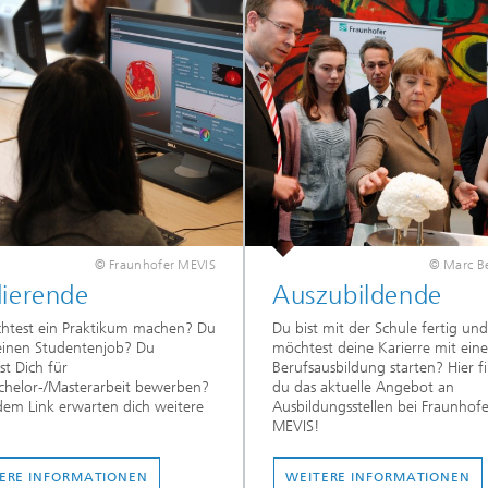
© Fraunhofer MEVIS
© Marc B
dierende
Auszubildende
htest ein Praktikum machen? Du
Du bist mit der Schule fertig und
einen Studentenjob? Du
möchtest deine Karierre mit eine
t Dich für
Berufsausbildung starten? Hier f
chelor-/Masterarbeit bewerben?
du das aktuelle Angebot an
dem Link erwarten dich weitere
Ausbildungsstellen bei Fraunhofe
MEVIS!
ERE INFORMATIONEN
WEITERE INFORMATIONEN