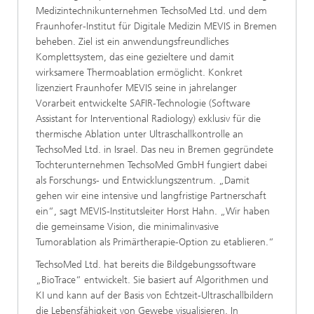
Medizintechnikunternehmen TechsoMed Ltd. und dem
Fraunhofer-Institut für Digitale Medizin MEVIS in Bremen
beheben. Ziel ist ein anwendungsfreundliches
Komplettsystem, das eine gezieltere und damit
wirksamere Thermoablation ermöglicht. Konkret
lizenziert Fraunhofer MEVIS seine in jahrelanger
Vorarbeit entwickelte SAFIR-Technologie (Software
Assistant for Interventional Radiology) exklusiv für die
thermische Ablation unter Ultraschallkontrolle an
TechsoMed Ltd. in Israel. Das neu in Bremen gegründete
Tochterunternehmen TechsoMed GmbH fungiert dabei
als Forschungs- und Entwicklungszentrum. „Damit
gehen wir eine intensive und langfristige Partnerschaft
ein“, sagt MEVIS-Institutsleiter Horst Hahn. „Wir haben
die gemeinsame Vision, die minimalinvasive
Tumorablation als Primärtherapie-Option zu etablieren.“
TechsoMed Ltd. hat bereits die Bildgebungssoftware
„BioTrace“ entwickelt. Sie basiert auf Algorithmen und
KI und kann auf der Basis von Echtzeit-Ultraschallbildern
die Lebensfähigkeit von Gewebe visualisieren. In