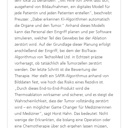
sehr lokal zu behandeln. „Mit Hilfe von SAFIR lässt sich,
ausgehend von Bildaufnahmen, ein digitales Modell für
jede Patientin und jeden Patienten erstellen“, beschreibt
Preusser. „Dabei erkennen KI-Algorithmen automatisch
die Organe und den Tumor.“ Anhand dieses Modells
kann das Personal den Eingriff planen und per Software
simulieren, welcher Teil des Gewebes bei der Ablation
zerstört wird. Auf der Grundlage dieser Planung erfolgt
anschließend der Eingriff, bei dem der BioTrace-
Algorithmus von TechsoMed Ltd. in Echtzeit präzise
vorhersagt, ob tatsächlich alle Tumorzellen zerstört
werden. Der letzte Schritt ist die Bewertung der
Therapie. Hier stellt ein SAFIR-Algorithmus anhand von
Bilddaten fest, wie hoch das Risiko eines Rezidivs ist.
„Durch dieses End-to-End-Produkt wird die
Thermoablation wirksamer und sicherer, und es steigt die
Wahrscheinlichkeit, dass der Tumor vollständig zerstört
wird – ein möglicher Game Changer für Medizinerinnen
und Mediziner“, sagt Horst Hahn. Das bedeutet: Nicht
wenige der Erkrankten, die bislang eine Operation oder
eine Chemotherapie über sich ergehen lassen müssen,