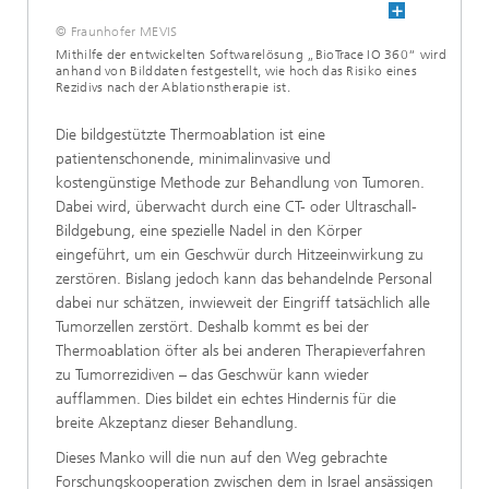
© Fraunhofer MEVIS
Mithilfe der entwickelten Softwarelösung „BioTrace IO 360“ wird
anhand von Bilddaten festgestellt, wie hoch das Risiko eines
Rezidivs nach der Ablationstherapie ist.
Die bildgestützte Thermoablation ist eine
patientenschonende, minimalinvasive und
kostengünstige Methode zur Behandlung von Tumoren.
Dabei wird, überwacht durch eine CT- oder Ultraschall-
Bildgebung, eine spezielle Nadel in den Körper
eingeführt, um ein Geschwür durch Hitzeeinwirkung zu
zerstören. Bislang jedoch kann das behandelnde Personal
dabei nur schätzen, inwieweit der Eingriff tatsächlich alle
Tumorzellen zerstört. Deshalb kommt es bei der
Thermoablation öfter als bei anderen Therapieverfahren
zu Tumorrezidiven – das Geschwür kann wieder
aufflammen. Dies bildet ein echtes Hindernis für die
breite Akzeptanz dieser Behandlung.
Dieses Manko will die nun auf den Weg gebrachte
Forschungskooperation zwischen dem in Israel ansässigen