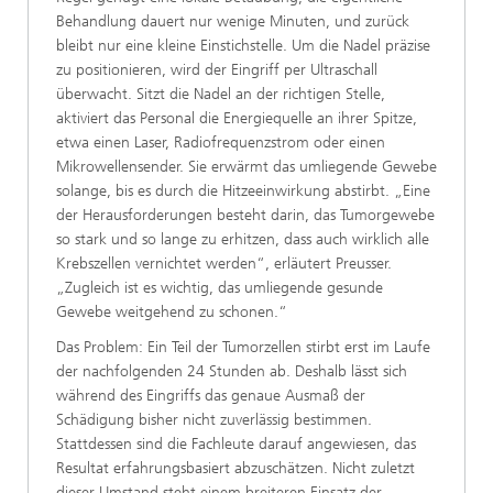
Behandlung dauert nur wenige Minuten, und zurück
bleibt nur eine kleine Einstichstelle. Um die Nadel präzise
zu positionieren, wird der Eingriff per Ultraschall
überwacht. Sitzt die Nadel an der richtigen Stelle,
aktiviert das Personal die Energiequelle an ihrer Spitze,
etwa einen Laser, Radiofrequenzstrom oder einen
Mikrowellensender. Sie erwärmt das umliegende Gewebe
solange, bis es durch die Hitzeeinwirkung abstirbt. „Eine
der Herausforderungen besteht darin, das Tumorgewebe
so stark und so lange zu erhitzen, dass auch wirklich alle
Krebszellen vernichtet werden“, erläutert Preusser.
„Zugleich ist es wichtig, das umliegende gesunde
Gewebe weitgehend zu schonen.“
Das Problem: Ein Teil der Tumorzellen stirbt erst im Laufe
der nachfolgenden 24 Stunden ab. Deshalb lässt sich
während des Eingriffs das genaue Ausmaß der
Schädigung bisher nicht zuverlässig bestimmen.
Stattdessen sind die Fachleute darauf angewiesen, das
Resultat erfahrungsbasiert abzuschätzen. Nicht zuletzt
dieser Umstand steht einem breiteren Einsatz der