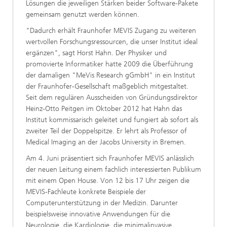
Lösungen die jeweiligen Stärken beider Software-Pakete
gemeinsam genutzt werden können.
"Dadurch erhält Fraunhofer MEVIS Zugang zu weiteren
wertvollen Forschungsressourcen, die unser Institut ideal
ergänzen", sagt Horst Hahn. Der Physiker und
promovierte Informatiker hatte 2009 die Überführung
der damaligen "MeVis Research gGmbH" in ein Institut
der Fraunhofer-Gesellschaft maßgeblich mitgestaltet.
Seit dem regulären Ausscheiden von Gründungsdirektor
Heinz-Otto Peitgen im Oktober 2012 hat Hahn das
Institut kommissarisch geleitet und fungiert ab sofort als
zweiter Teil der Doppelspitze. Er lehrt als Professor of
Medical Imaging an der Jacobs University in Bremen.
Am 4. Juni präsentiert sich Fraunhofer MEVIS anlässlich
der neuen Leitung einem fachlich interessierten Publikum
mit einem Open House. Von 12 bis 17 Uhr zeigen die
MEVIS-Fachleute konkrete Beispiele der
Computerunterstützung in der Medizin. Darunter
beispielsweise innovative Anwendungen für die
Neurologie, die Kardiologie, die minimalinvasive