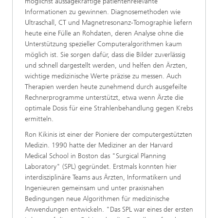
möglichst aussagekräftige patientenrelevante
Informationen zu gewinnen. Diagnosemethoden wie
Ultraschall, CT und Magnetresonanz-Tomographie liefern
heute eine Fülle an Rohdaten, deren Analyse ohne die
Unterstützung spezieller Computeralgorithmen kaum
möglich ist. Sie sorgen dafür, dass die Bilder zuverlässig
und schnell dargestellt werden, und helfen den Ärzten,
wichtige medizinische Werte präzise zu messen. Auch
Therapien werden heute zunehmend durch ausgefeilte
Rechnerprogramme unterstützt, etwa wenn Ärzte die
optimale Dosis für eine Strahlenbehandlung gegen Krebs
ermitteln.
Ron Kikinis ist einer der Pioniere der computergestützten
Medizin. 1990 hatte der Mediziner an der Harvard
Medical School in Boston das "Surgical Planning
Laboratory" (SPL) gegründet. Erstmals konnten hier
interdisziplinäre Teams aus Ärzten, Informatikern und
Ingenieuren gemeinsam und unter praxisnahen
Bedingungen neue Algorithmen für medizinische
Anwendungen entwickeln. "Das SPL war eines der ersten