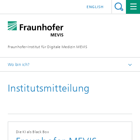
ENGLISH
Fraunhofer-Institut für Digitale Medizin MEVIS
Wo bin ich?
Startseite
Institutsmitteilung
News & Media
Institutsmitteilungen
2023
Die KI als Black Box