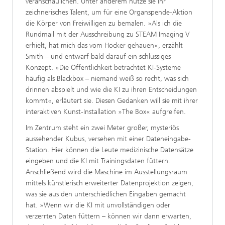
veranschaulichen. Unter anderem nutze sie ihr
zeichnerisches Talent, um für eine Organspende-Aktion
die Körper von Freiwilligen zu bemalen. »Als ich die
Rundmail mit der Ausschreibung zu STEAM Imaging V
erhielt, hat mich das vom Hocker gehauen«, erzählt
Smith – und entwarf bald darauf ein schlüssiges
Konzept. »Die Öffentlichkeit betrachtet KI-Systeme
häufig als Blackbox – niemand weiß so recht, was sich
drinnen abspielt und wie die KI zu ihren Entscheidungen
kommt«, erläutert sie. Diesen Gedanken will sie mit ihrer
interaktiven Kunst-Installation »The Box« aufgreifen.
Im Zentrum steht ein zwei Meter großer, mysteriös
aussehender Kubus, versehen mit einer Dateneingabe-
Station. Hier können die Leute medizinische Datensätze
eingeben und die KI mit Trainingsdaten füttern.
Anschließend wird die Maschine im Ausstellungsraum
mittels künstlerisch erweiterter Datenprojektion zeigen,
was sie aus den unterschiedlichen Eingaben gemacht
hat. »Wenn wir die KI mit unvollständigen oder
verzerrten Daten füttern – können wir dann erwarten,