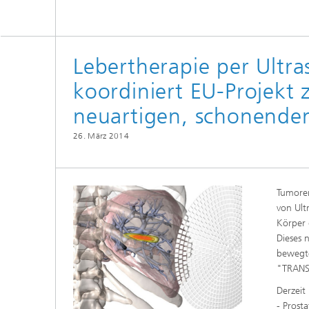
Lebertherapie per Ultra
koordiniert EU-Projekt 
neuartigen, schonende
26. März 2014
Tumoren
von Ult
Körper 
Dieses 
bewegte
"TRANS-
Derzeit
- Prost