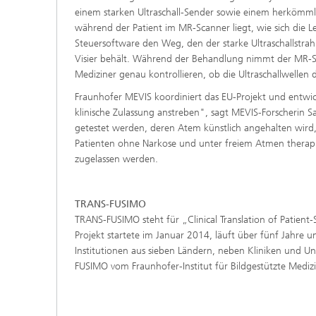
einem starken Ultraschall-Sender sowie einem herkömmlic
während der Patient im MR-Scanner liegt, wie sich die 
Steuersoftware den Weg, den der starke Ultraschallst
Visier behält. Während der Behandlung nimmt der MR-S
Mediziner genau kontrollieren, ob die Ultraschallwellen
Fraunhofer MEVIS koordiniert das EU-Projekt und entwicke
klinische Zulassung anstreben", sagt MEVIS-Forscherin Sa
getestet werden, deren Atem künstlich angehalten wird, 
Patienten ohne Narkose und unter freiem Atmen therapie
zugelassen werden.
TRANS-FUSIMO
TRANS-FUSIMO steht für „Clinical Translation of Patien
Projekt startete im Januar 2014, läuft über fünf Jahre 
Institutionen aus sieben Ländern, neben Kliniken und U
FUSIMO vom Fraunhofer-Institut für Bildgestützte Medi