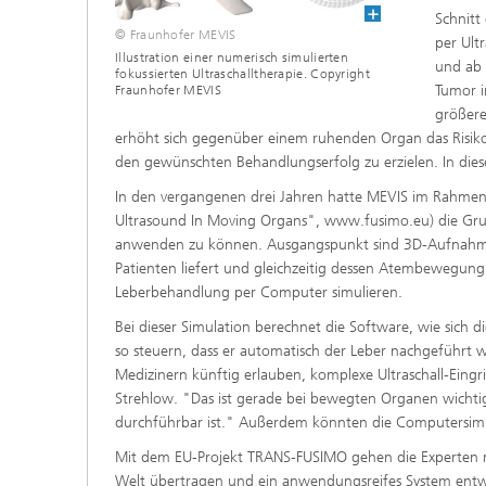
Schnitt
© Fraunhofer MEVIS
per Ult
Illustration einer numerisch simulierten
und ab 
fokussierten Ultraschalltherapie. Copyright
Tumor i
Fraunhofer MEVIS
größere
erhöht sich gegenüber einem ruhenden Organ das Risik
den gewünschten Behandlungserfolg zu erzielen. In diesem
In den vergangenen drei Jahren hatte MEVIS im Rahmen 
Ultrasound In Moving Organs", www.fusimo.eu) die Gru
anwenden zu können. Ausgangspunkt sind 3D-Aufnahme
Patienten liefert und gleichzeitig dessen Atembewegung e
Leberbehandlung per Computer simulieren.
Bei dieser Simulation berechnet die Software, wie sich d
so steuern, dass er automatisch der Leber nachgeführt 
Medizinern künftig erlauben, komplexe Ultraschall-Eingri
Strehlow. "Das ist gerade bei bewegten Organen wichti
durchführbar ist." Außerdem könnten die Computersimul
Mit dem EU-Projekt TRANS-FUSIMO gehen die Experten nun 
Welt übertragen und ein anwendungsreifes System entwic