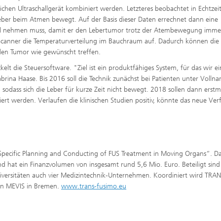
hen Ultraschallgerät kombiniert werden. Letzteres beobachtet in Echtzeit
Leber beim Atmen bewegt. Auf der Basis dieser Daten errechnet dann eine
rahl nehmen muss, damit er den Lebertumor trotz der Atembewegung imme
canner die Temperaturverteilung im Bauchraum auf. Dadurch können die
 den Tumor wie gewünscht treffen.
lt die Steuersoftware. "Ziel ist ein produktfähiges System, für das wir ei
brina Haase. Bis 2016 soll die Technik zunächst bei Patienten unter Vollna
sodass sich die Leber für kurze Zeit nicht bewegt. 2018 sollen dann erstm
rt werden. Verlaufen die klinischen Studien positiv, könnte das neue Ver
t-Specific Planning and Conducting of FUS Treatment in Moving Organs“. D
und hat ein Finanzvolumen von insgesamt rund 5,6 Mio. Euro. Beteiligt sin
niversitäten auch vier Medizintechnik-Unternehmen. Koordiniert wird TRAN
zin MEVIS in Bremen.
www.trans-fusimo.eu