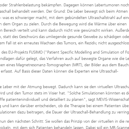
 oder Strahlenbelastung bekämpfen. Dagegen können Lebertumoren noch
raschall behandelt werden. Der Grund: Die Leber bewegt sich beim Atmen
- was es schwieriger macht, mit dem gebündelten Ultraschallstrahl auf ei
n dem Organ zu zielen. Durch die Bewegung wird die Wärme über einen
n Bereich verteilt und kann dadurch nicht wie gewünscht wirken. Außer
o, statt des Geschwürs das umliegende gesunde Gewebe zu schädigen ode
 Fall ist ein erneutes Wachsen des Tumors, ein Rezidiv, nicht ausgeschlos
des EU-Projekts FUSIMO ("Patient Specific Modelling and Simulation of F
ndlagen dafür gelegt, das Verfahren auch auf bewegte Organe wie die L
n eines Magnetresonanz-Tomographen (MRT), der Bilder aus dem Bauch 
rfasst. Auf Basis dieser Daten können die Experten eine Ultraschall-
ie Leber mit der Atmung bewegt. Dadurch kann sie den virtuellen Ultrascha
wird und den Tumor stets im Visier hat. "Solche Simulationen könnten es 
ffe patientenindividuell und detailliert zu planen", sagt MEVIS-Wissenschaf
g und kann darüber entscheiden, ob die Therapie bei einem Patienten üb
ationen dazu beitragen, die Dauer der Ultraschall-Behandlung zu verring
den nächsten Schritt: Sie wollen das Prinzip von der virtuellen in die re
keln, mit dem sich Patienten behandeln lassen. Dabei soll ein MR-Scanne