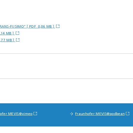
 TRANS-FUSIMO" [ PDF 0,06 MB ]
0,14 MB ]
0,77 MB ]
ofer MEVIS@vimeo
Fraunhofer MEVIS@podbean