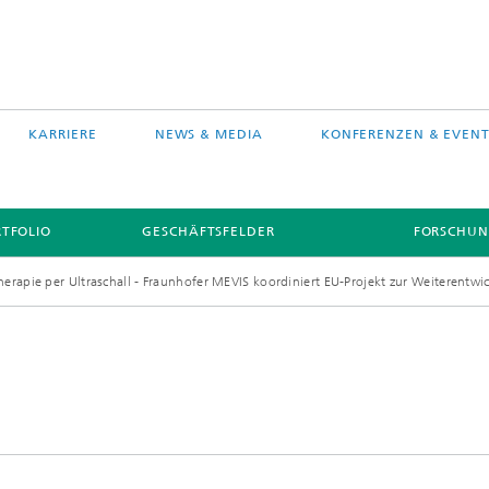
KARRIERE
NEWS & MEDIA
KONFERENZEN & EVENT
TFOLIO
GESCHÄFTSFELDER
FORSCHUN
herapie per Ultraschall - Fraunhofer MEVIS koordiniert EU-Projekt zur Weiterentw