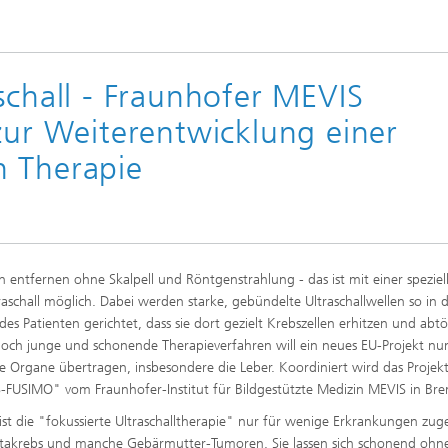
schall - Fraunhofer MEVIS
zur Weiterentwicklung einer
n Therapie
 entfernen ohne Skalpell und Röntgenstrahlung - das ist mit einer speziel
raschall möglich. Dabei werden starke, gebündelte Ultraschallwellen so in 
des Patienten gerichtet, dass sie dort gezielt Krebszellen erhitzen und abt
noch junge und schonende Therapieverfahren will ein neues EU-Projekt nu
 Organe übertragen, insbesondere die Leber. Koordiniert wird das Projek
FUSIMO" vom Fraunhofer-Institut für Bildgestützte Medizin MEVIS in Br
 ist die "fokussierte Ultraschalltherapie" nur für wenige Erkrankungen zug
atakrebs und manche Gebärmutter-Tumoren. Sie lassen sich schonend ohn