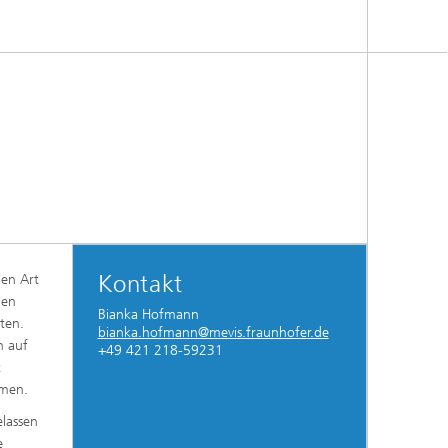
Kontakt
len Art
den
Bianka Hofmann
öten.
bianka.hofmann@mevis.fraunhofer.de
n auf
+49 421 218-59231
t
emen.
elassen
e