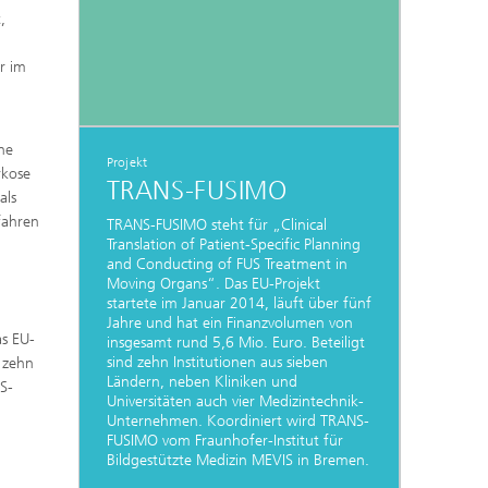
,
r im
ne
Projekt
rkose
TRANS-FUSIMO
als
fahren
TRANS-FUSIMO steht für „Clinical
Translation of Patient-Specific Planning
and Conducting of FUS Treatment in
Moving Organs“. Das EU-Projekt
startete im Januar 2014, läuft über fünf
Jahre und hat ein Finanzvolumen von
as EU-
insgesamt rund 5,6 Mio. Euro. Beteiligt
sind zehn Institutionen aus sieben
d zehn
Ländern, neben Kliniken und
S-
Universitäten auch vier Medizintechnik-
Unternehmen. Koordiniert wird TRANS-
FUSIMO vom Fraunhofer-Institut für
Bildgestützte Medizin MEVIS in Bremen.