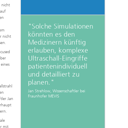
 nicht
 auf
nen
"Solche Simulationen
dem
könnten es den
r nicht
Medizinern künftig
sen.
erlauben, komplexe
ocused
Ultraschall-Eingriffe
eber
eines
patientenindividuell
und detailliert zu
planen."
llstrahl
Jan Strehlow, Wissenschaftler bei
den
Fraunhofer MEVIS
tler Jan
erhaupt
ern.
ale
r mit