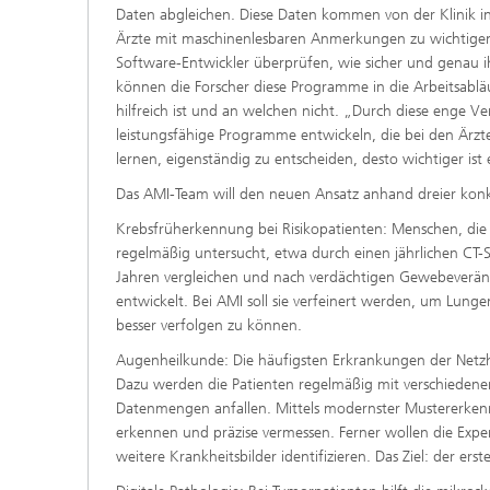
Daten abgleichen. Diese Daten kommen von der Klinik i
Ärzte mit maschinenlesbaren Anmerkungen zu wichtigen
Software-Entwickler überprüfen, wie sicher und genau i
können die Forscher diese Programme in die Arbeitsabläu
hilfreich ist und an welchen nicht. „Durch diese enge 
leistungsfähige Programme entwickeln, die bei den Ärz
lernen, eigenständig zu entscheiden, desto wichtiger ist
Das AMI-Team will den neuen Ansatz anhand dreier konkr
Krebsfrüherkennung bei Risikopatienten: Menschen, die 
regelmäßig untersucht, etwa durch einen jährlichen CT
Jahren vergleichen und nach verdächtigen Gewebeveränd
entwickelt. Bei AMI soll sie verfeinert werden, um Lun
besser verfolgen zu können.
Augenheilkunde: Die häufigsten Erkrankungen der Netzh
Dazu werden die Patienten regelmäßig mit verschiedene
Datenmengen anfallen. Mittels modernster Mustererken
erkennen und präzise vermessen. Ferner wollen die Expe
weitere Krankheitsbilder identifizieren. Das Ziel: der e