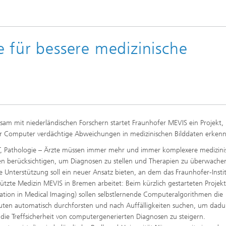
 für bessere medizinische
am mit niederländischen Forschern startet Fraunhofer MEVIS ein Projekt, 
 Computer verdächtige Abweichungen in medizinischen Bilddaten erkenn
, Pathologie – Ärzte müssen immer mehr und immer komplexere medizini
en berücksichtigen, um Diagnosen zu stellen und Therapien zu überwachen
ve Unterstützung soll ein neuer Ansatz bieten, an dem das Fraunhofer-Insti
tützte Medizin MEVIS in Bremen arbeitet: Beim kürzlich gestarteten Projek
tion in Medical Imaging) sollen selbstlernende Computeralgorithmen die
uten automatisch durchforsten und nach Auffälligkeiten suchen, um dadu
 die Treffsicherheit von computergenerierten Diagnosen zu steigern.