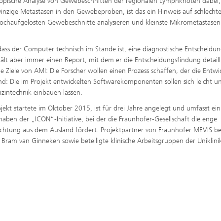
oskopische Analyse von Gewebeschnitten der regionalen Lymphknoten dabei,
winzige Metastasen in den Gewebeproben, ist das ein Hinweis auf schlecht
 hochaufgelösten Gewebeschnitte analysieren und kleinste Mikrometastasen
dass der Computer technisch im Stande ist, eine diagnostische Entscheidu
rhält aber immer einen Report, mit dem er die Entscheidungsfindung detaill
e Ziele von AMI: Die Forscher wollen einen Prozess schaffen, der die Entw
d: Die im Projekt entwickelten Softwarekomponenten sollen sich leicht u
zintechnik einbauen lassen.
ekt startete im Oktober 2015, ist für drei Jahre angelegt und umfasst ein
haben der „ICON“-Initiative, bei der die Fraunhofer-Gesellschaft die enge
richtung aus dem Ausland fördert. Projektpartner von Fraunhofer MEVIS b
 Bram van Ginneken sowie beteiligte klinische Arbeitsgruppen der Uniklini