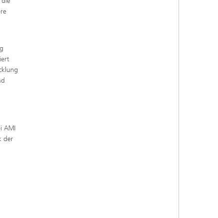
 die
ere
ng
iert
icklung
nd
ei AMI
k der