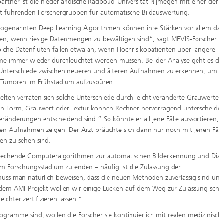
partner ist die niederländische Radboud-Universität Nijmegen mit einer der
t führenden Forschergruppen für automatische Bildauswertung.
sogenannten Deep Learning Algorithmen können ihre Stärken vor allem d
len, wenn riesige Datenmengen zu bewältigen sind“, sagt MEVIS-Forscher
olche Datenfluten fallen etwa an, wenn Hochrisikopatienten über längere
me immer wieder durchleuchtet werden müssen. Bei der Analyse geht es 
 Unterschiede zwischen neueren und älteren Aufnahmen zu erkennen, u
l Tumoren im Frühstadium aufzuspüren.
selten verraten sich solche Unterschiede durch leicht veränderte Grauwerte
n Form, Grauwert oder Textur können Rechner hervorragend unterscheide
änderungen entscheidend sind.“ So könnte er all jene Fälle aussortieren,
en Aufnahmen zeigen. Der Arzt bräuchte sich dann nur noch mit jenen Fä
en zu sehen sind.
rsprechende Computeralgorithmen zur automatischen Bilderkennung und D
 im Forschungsstadium zu enden – häufig ist die Zulassung der
ss man natürlich beweisen, dass die neuen Methoden zuverlässig sind u
t dem AMI-Projekt wollen wir einige Lücken auf dem Weg zur Zulassung sch
ichter zertifizieren lassen.“
ogramme sind, wollen die Forscher sie kontinuierlich mit realen medizinis