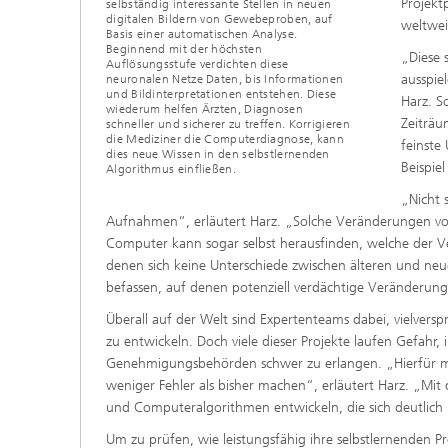
Projekt
selbständig interessante Stellen in neuen
digitalen Bildern von Gewebeproben, auf
weltwei
Basis einer automatischen Analyse.
Beginnend mit der höchsten
„Diese 
Auflösungsstufe verdichten diese
ausspie
neuronalen Netze Daten, bis Informationen
und Bildinterpretationen entstehen. Diese
Harz. S
wiederum helfen Ärzten, Diagnosen
Zeiträu
schneller und sicherer zu treffen. Korrigieren
die Mediziner die Computerdiagnose, kann
feinste
dies neue Wissen in den selbstlernenden
Beispie
Algorithmus einfließen.
„Nicht 
Aufnahmen“, erläutert Harz. „Solche Veränderungen vo
Computer kann sogar selbst herausfinden, welche der Ver
denen sich keine Unterschiede zwischen älteren und neu
befassen, auf denen potenziell verdächtige Veränderung
Überall auf der Welt sind Expertenteams dabei, vielve
zu entwickeln. Doch viele dieser Projekte laufen Gefahr,
Genehmigungsbehörden schwer zu erlangen. „Hierfür mu
weniger Fehler als bisher machen“, erläutert Harz. „Mi
und Computeralgorithmen entwickeln, die sich deutlich le
Um zu prüfen, wie leistungsfähig ihre selbstlernenden Pr