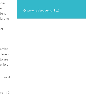
 die
ie
www.radboudumc.nl
eßend
sierung
ter
werden
edenen
ftware
erfolg
ht wird.
oren für