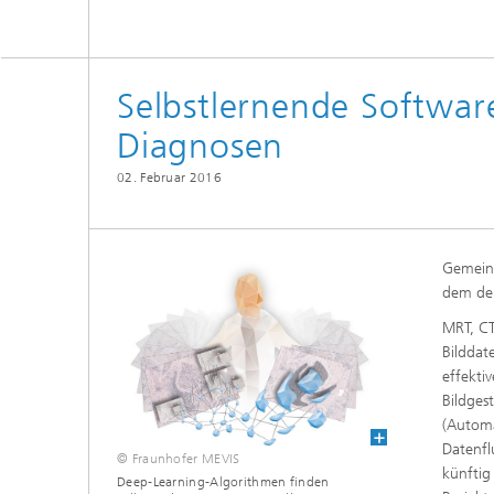
Selbstlernende Software
Diagnosen
02. Februar 2016
Gemeins
dem der
MRT, CT
Bilddat
effekti
Bildges
(Automa
Datenfl
© Fraunhofer MEVIS
künftig
Deep-Learning-Algorithmen finden