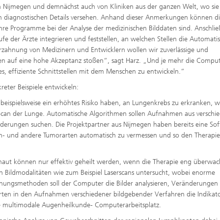
n Nijmegen und demnächst auch von Kliniken aus der ganzen Welt, wo sie
 diagnostischen Details versehen. Anhand dieser Anmerkungen können d
hre Programme bei der Analyse der medizinischen Bilddaten sind. Anschli
fe der Ärzte integrieren und feststellen, an welchen Stellen die Automati
Verzahnung von Medizinern und Entwicklern wollen wir zuverlässige und
ten auf eine hohe Akzeptanz stoßen“, sagt Harz. „Und je mehr die Compu
 es, effiziente Schnittstellen mit dem Menschen zu entwickeln.“
eter Beispiele entwickeln:
beispielsweise ein erhöhtes Risiko haben, an Lungenkrebs zu erkranken, 
-Scan der Lunge. Automatische Algorithmen sollen Aufnahmen aus verschi
erungen suchen. Die Projektpartner aus Nijmegen haben bereits eine So
gen- und andere Tumorarten automatisch zu vermessen und so den Therapie
aut können nur effektiv geheilt werden, wenn die Therapie eng überwac
n Bildmodalitäten wie zum Beispiel Laserscans untersucht, wobei enorme
nungsmethoden soll der Computer die Bilder analysieren, Veränderungen
rten in den Aufnahmen verschiedener bildgebender Verfahren die Indikat
rste multimodale Augenheilkunde- Computerarbeitsplatz.