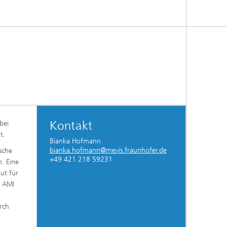
Kontakt
bei
t.
Bianka Hofmann
bianka.hofmann@mevis.fraunhofer.de
sche
+49 421 218 59231
. Eine
tut für
t AMI
rch