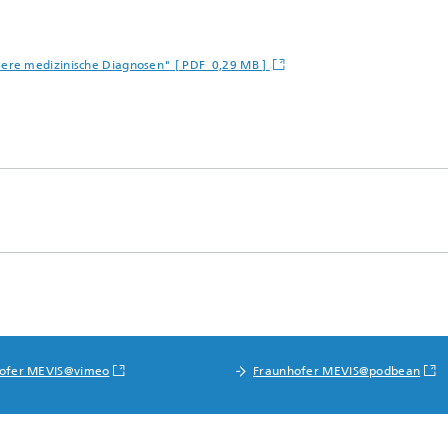
sere medizinische Diagnosen" [ PDF 0,29 MB ]
ofer MEVIS@vimeo
Fraunhofer MEVIS@podbean