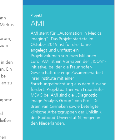
Projekt
ann
AMI
 Markus
AMI steht für „Automation in Medical
darum,
Imaging“. Das Projekt startete im
Oktober 2015, ist für drei Jahre
m zum
angelegt und umfasst ein
Projektvolumen von zwei Millionen
Euro. AMI ist ein Vorhaben der „ICON“-
 in den
Initiative, bei der die Fraunhofer-
n. Ein
Gesellschaft die enge Zusammenarbeit
 bei
ihrer Institute mit einer
llen zu
Forschungseinrichtung aus dem Ausland
fördert. Projektpartner von Fraunhofer
MEVIS bei AMI sind die „Diagnostic
iagnose
Image Analysis Group“ von Prof. Dr.
Bram van Ginneken sowie beteiligte
klinische Arbeitsgruppen der Uniklinik
nd
der Radboud-Universität Nijmegen in
ließen
den Niederlanden.
chen