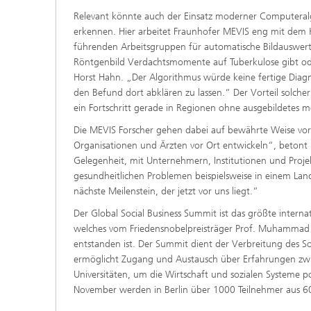
Relevant könnte auch der Einsatz moderner Computeralgo
erkennen. Hier arbeitet Fraunhofer MEVIS eng mit dem
führenden Arbeitsgruppen für automatische Bildauswertu
Röntgenbild Verdachtsmomente auf Tuberkulose gibt oder
Horst Hahn. „Der Algorithmus würde keine fertige Diagn
den Befund dort abklären zu lassen.“ Der Vorteil solche
ein Fortschritt gerade in Regionen ohne ausgebildetes me
Die MEVIS Forscher gehen dabei auf bewährte Weise vo
Organisationen und Ärzten vor Ort entwickeln“, betont 
Gelegenheit, mit Unternehmern, Institutionen und Pro
gesundheitlichen Problemen beispielsweise in einem Land
nächste Meilenstein, der jetzt vor uns liegt.“
Der Global Social Business Summit ist das größte interna
welches vom Friedensnobelpreisträger Prof. Muhammad 
entstanden ist. Der Summit dient der Verbreitung des 
ermöglicht Zugang und Austausch über Erfahrungen zwis
Universitäten, um die Wirtschaft und sozialen Systeme po
November werden in Berlin über 1000 Teilnehmer aus 6