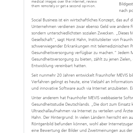
medical images over the internet, review
Bildges
them remotely or get a second opinion.
nach po
Social Business ist ein wirtschaftliches Konzept, das a
Unternehmen verdienen zwar ebenso Geld wie andere Fi
sondern unterschiedlichsten sozialen Zwecken. „Dieses
Gesellschaft“, sagt Horst Hahn, Institutsleiter von Frau
schwerwiegender Erkrankungen mit telemedizinischen Pr
Gesundheitsversorgung verfügbar zu machen.“ Jedem M
Gesundheitsversorgung zu bieten, zählt zu jenen Zielen
Entwicklung vereinbart hatten.
Seit nunmehr 20 Jahren entwickelt Fraunhofer MEVIS bildg
Verfahren gelingt es heute, eine Vielzahl an Informati
und innovative Software auch via Internet anzubieten. E
Unter anderem hat Fraunhofer MEVIS webbasierte Softwa
Gesundheitsstudie Deutschlands. „Die dort zum Einsatz
Ultraschallaufnahmen via Internet zu verteilen und Ärzte
Hahn. Der Hintergrund: In vielen Ländern herrscht ein a
Röntgenbild befunden können, wohl aber Internetzugang
eine Bewertung der Bilder und Zweitmeinungen aus der