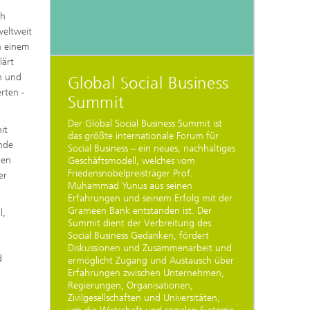
ch
weltweit
n einem
lärt
n und
Global Social Business
rten -
Summit
Der Global Social Business Summit ist
it
das größte internationale Forum für
ende
Social Business – ein neues, nachhaltiges
den
Geschäftsmodell, welches vom
Friedensnobelpreisträger Prof.
er
Muhammad Yunus aus seinen
Erfahrungen und seinem Erfolg mit der
Grameen Bank entstanden ist. Der
l,
Summit dient der Verbreitung des
Social Business Gedanken, fördert
Diskussionen und Zusammenarbeit und
d
ermöglicht Zugang und Austausch über
Erfahrungen zwischen Unternehmen,
Regierungen, Organisationen,
Zivilgesellschaften und Universitäten,