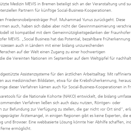
tützte Medizin MEVIS in Bremen beteiligt sich an der Veranstaltung und su
tenziellen Partnern für künftige Social-Business-Kooperationen.
uf den Friedensnobelpreisträger Prof. Muhammad Yunus zurückgeht. Diese
rmen auch, haben sich dabei aber nicht der Gewinnmaximierung verschri
 Modell ist kompatibel mit dem Gemeinnützigkeitsgedanken der Fraunhofer
nhofer MEVIS. „Social Business hat das Potential, bezahlbare Früherkennung
ozessen auch in Ländern mit einer bislang unzureichenden
enschen auf der Welt einen Zugang zu einer hochwertigen
, die die Vereinten Nationen im September auf dem Weltgipfel für nachhal
estützte Assistenzsysteme für den ärztlichen Arbeitsalltag: Mit raffiniert
onen aus medizinischen Bilddaten, etwa für die Krebsfrüherkennung, herau
inige dieser Verfahren kämen auch für Social-Business-Kooperationen in F
retools für die Nationale Kohorte (NAKO) entwickelt, die bislang umfass
 kommenden Verfahren ließen sich auch dazu nutzen, Röntgen- oder
n zur Befundung zur Verfügung zu stellen, die gar nicht vor Ort sind“, erl
usgeprägter Ärztemangel, in einigen Regionen gibt es keine Experten, die e
 und Browser. Eine webbasierte Lösung könnte hier Abhilfe schaffen, in
 Ferne ermöglicht.