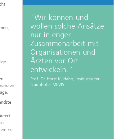
cht
"Wir können und
wollen solche Ansätze
eben,
nur in enger
-
Zusammenarbeit mit
Organisationen und
Ärzten vor Ort
tige
entwickeln.“
en
Prof. Dr. Horst K. Hahn, Institutsleiter
Fraunhofer MEVIS
szuholen
rage.
endste
äutert
in
dem sie