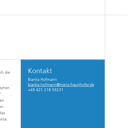
Kontakt
ch die
Bianka Hofmann
bianka.hofmann@mevis.fraunhofer.de
ischen
+49 421 218 59231
“:
nen
en.
das
nkte: