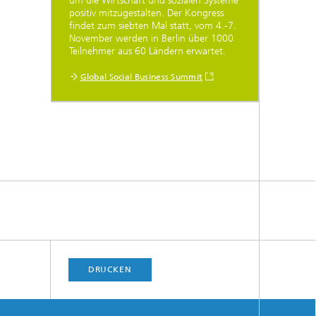
um die Wirtschaft und sozialen Systeme
positiv mitzugestalten. Der Kongress
findet zum siebten Mal statt, vom 4.-7.
November werden in Berlin über 1000
Teilnehmer aus 60 Ländern erwartet.
Global Social Business Summit
DRUCKEN