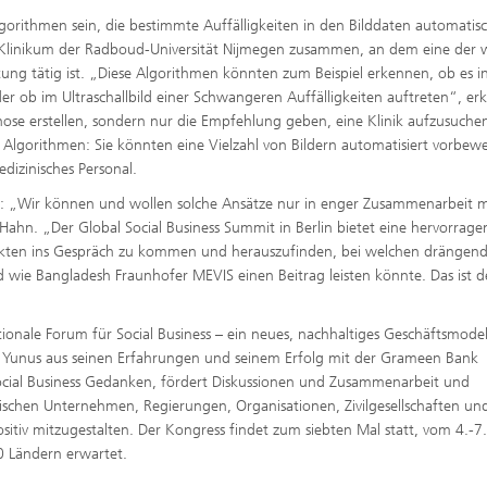
rithmen sein, die bestimmte Auffälligkeiten in den Bilddaten automatis
 Klinikum der Radboud-Universität Nijmegen zusammen, an dem eine der 
ng tätig ist. „Diese Algorithmen könnten zum Beispiel erkennen, ob es i
 ob im Ultraschallbild einer Schwangeren Auffälligkeiten auftreten“, erk
ose erstellen, sondern nur die Empfehlung geben, eine Klinik aufzusuche
r Algorithmen: Sie könnten eine Vielzahl von Bildern automatisiert vorbewe
dizinisches Personal.
r: „Wir können und wollen solche Ansätze nur in enger Zusammenarbeit m
Hahn. „Der Global Social Business Summit in Berlin bietet eine hervorrag
jekten ins Gespräch zu kommen und herauszufinden, bei welchen drängen
 wie Bangladesh Fraunhofer MEVIS einen Beitrag leisten könnte. Das ist d
tionale Forum für Social Business – ein neues, nachhaltiges Geschäftsmodel
Yunus aus seinen Erfahrungen und seinem Erfolg mit der Grameen Bank
Social Business Gedanken, fördert Diskussionen und Zusammenarbeit und
chen Unternehmen, Regierungen, Organisationen, Zivilgesellschaften un
sitiv mitzugestalten. Der Kongress findet zum siebten Mal statt, vom 4.-7.
0 Ländern erwartet.